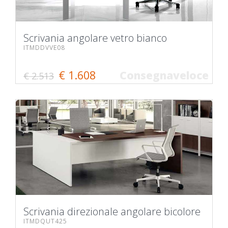
Scrivania angolare vetro bianco
ITMDDVVE08
€ 1.608
Consegnaveloce
€ 2.513
Scrivania direzionale angolare bicolore
ITMDQUT425