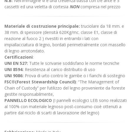
N.B:
Nell'immagine vi è una credenza bassa con tre ante e 5
cassetti ed una veletta di cortesia
NON
compresa nel prezzo
Materiale di costruzione principale:
truciolare da 18 mm. e
38 mm. di spessore (densità 620Kg/mc. classe E1, classe di
reazione al fuoco 2 ) rivestiti in entrambi i lati con
impiallacciatura di legno, bordati perimetralmente con massello
di legno arrotondato.
Certificazioni
:
UNI EN 527:
Tutte le scrivanie soddisfano le norme tecniche
UNI 8594:
Resistenza al carico distribuito di uso
UNI 9086:
Prova di urto contro le gambe o i fianchi di sostegno
FSC®(Forest Stewardship Council)
: “The Management of
Chain of Custody” per l’utilizzo del legno proveniente da foreste
gestite responsabilmente,
PANNELLO ECOLOGICO
(I pannelli ecologici LEB sono realizzati
al 100% con materiale legnoso post-consumo cioè ottenuti a
partire dal riciclo di scarti di lavorazione del legno)