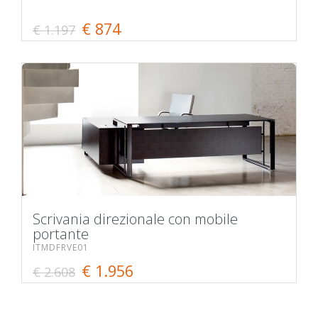
€ 874
€ 1.197
Scrivania direzionale con mobile
portante
ITMDFRVE01
€ 1.956
€ 2.608