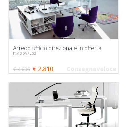
Arredo ufficio direzionale in offerta
ITMDDVPL02
€ 2.810
Consegnaveloce
€ 4.606