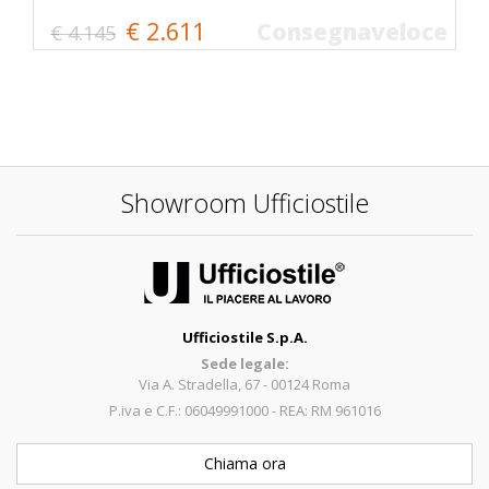
€ 2.611
Consegnaveloce
€ 4.145
Showroom Ufficiostile
Ufficiostile S.p.A.
Sede legale:
Via A. Stradella, 67 - 00124 Roma
P.iva e C.F.: 06049991000 - REA: RM 961016
Chiama ora