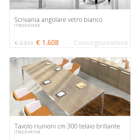
Scrivania angolare vetro bianco
ITMDDVVE08
€ 1.608
Consegnaveloce
€ 2.513
Tavolo riunioni cm 300 telaio brillante
ITMDDVRY08