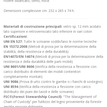
rovere sbiancato, olmo, noce.
Dimensioni complessive cm.
232 x 265 x 74 h.
Materiali di costruzione principali:
vetro sp. 12 mm acidato
lato superiore e retroverniciato lato inferiore in vari colori
Certificazioni:
UNI EN 527:
Tutte le scrivanie soddisfano le norme tecniche
EN 15372:2008
(Metodi di prova per la determinazione della
stabilità, della resistenza e della durabilità)
EN14073/EN 14074
(Metodi di prova per la determinazione della
resistenza e della durabilità delle parti mobili)
UNI 8601/UNI 8606
(Verifica della resistenza a flessione con
carico distribuito di elementi dei mobili contenitori
completamente montati)
UNI 9086
(Prova di urto contro le gambe o i fianchi di sostegno)
UNI 8594
(Verifica della resistenza a flessione con carico
distribuito dei piani dei tavoli e delle scrivanie)
FSC®(Forest Stewardship Council)
: “The Management of
Chain of Custody” per l’utilizzo del legno proveniente da foreste
gestite responsabilmente,