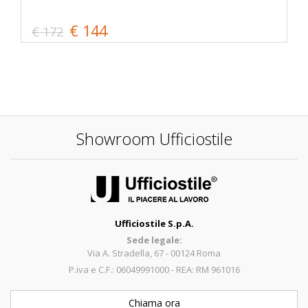
€ 144
€ 172
Showroom Ufficiostile
Ufficiostile S.p.A.
Sede legale:
Via A. Stradella, 67 - 00124 Roma
P.iva e C.F.: 06049991000 - REA: RM 961016
Chiama ora