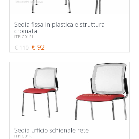
Sedia fissa in plastica e struttura
cromata
ITPIC01PL
€ 92
€ 110
Sedia ufficio schienale rete
ITPIC01R