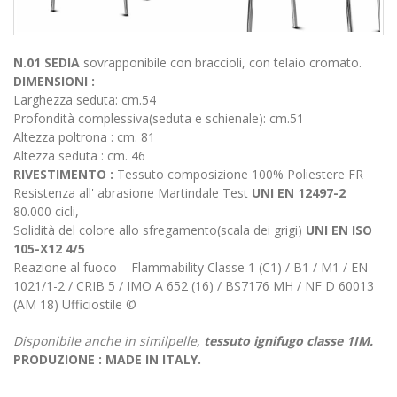
N.01 SEDIA
sovrapponibile con braccioli, con telaio cromato.
DIMENSIONI :
Larghezza seduta: cm.54
Profondità complessiva(seduta e schienale): cm.51
Altezza poltrona : cm. 81
Altezza seduta : cm. 46
RIVESTIMENTO :
Tessuto composizione 100% Poliestere FR
Resistenza all' abrasione Martindale Test
UNI EN 12497-2
80.000 cicli,
Solidità del colore allo sfregamento(scala dei grigi)
UNI EN ISO
105-X12 4/5
Reazione al fuoco – Flammability Classe 1 (C1) / B1 / M1 / EN
1021/1-2 / CRIB 5 / IMO A 652 (16) / BS7176 MH / NF D 60013
(AM 18) Ufficiostile ©
Disponibile anche in similpelle,
tessuto ignifugo classe 1IM.
PRODUZIONE : MADE IN ITALY.