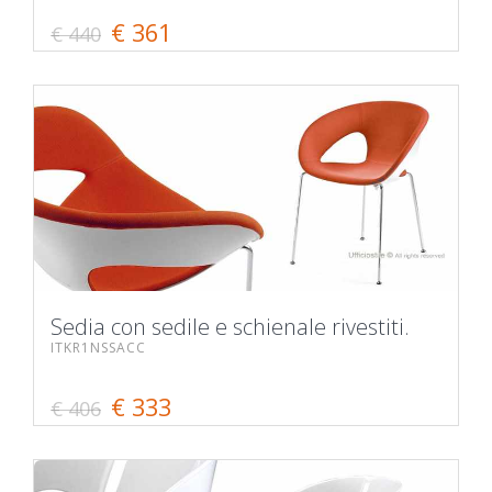
€ 361
€ 440
Sedia con sedile e schienale rivestiti.
ITKR1NSSACC
€ 333
€ 406