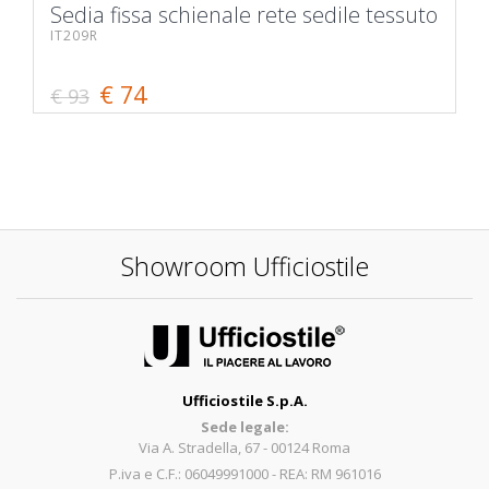
Sedia fissa schienale rete sedile tessuto
IT209R
€ 74
€ 93
Showroom Ufficiostile
Ufficiostile S.p.A.
Sede legale:
Via A. Stradella, 67 - 00124 Roma
P.iva e C.F.: 06049991000 - REA: RM 961016