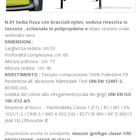
N.01 Sedia fissa con braccioli nylon, seduta rivestita in
tessuto , schienale in polipropilene e
telaio sezione ovale
verniciato nero.
DIMENSIONI :
Larghezza seduta: cm.53
Profondità complessiva: cm. 60
Altezza poltrona : cm. 77
Altezza seduta : cm. 46
RIVESTIMENTO :
Tessuto composizione 100% Poliestere FR
Resistenza all' abrasione Martindale Test
UNI EN 12497-2
80.000 cicli,
Solidità del colore allo sfregamento(scala dei grigi)
UNI EN ISO
105-X12 4/5
Reazione al fuoco – Flammability Classe 1 (C1) / B1 / M1 / EN
1021/1-2 / CRIB 5 / IMO A 652 (16) / BS7176 MH / NF D 60013
(AM 18) Ufficiostile ©
Disponibile anche in similpelle,
tessuto ignifugo classe 1IM.
PRODUZIONE : MADE IN ITALY.