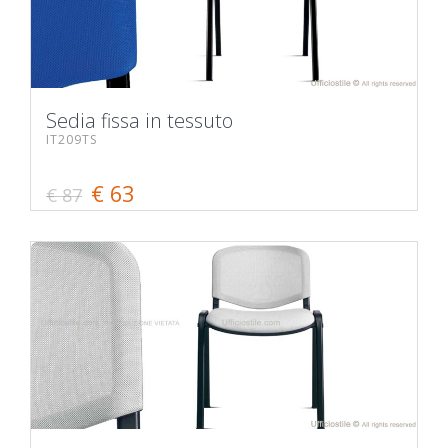
Sedia fissa in tessuto
IT209TS
€ 63
€ 87