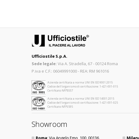
Ufficiostile S.p.A.
Sede legale:
Via A. Stradella, 67 - 00124 Roma
P.iva e C.F.: 06049991000 - REA: RM 961016
Azienda certificata a norma UNI EN ISO 9001:2015
Codice dell'organismo di certificazione: 1-421-001-015
Certificato NÂ°8557
Azienda certificata a norma UNI EN ISO 14001:2015
Codice dell'organismo di certificazione: 1-421-001-025
Certificato NÂ°6595
Showroom
Roma
: Via Angelo Emo, 100, 00136
Milan