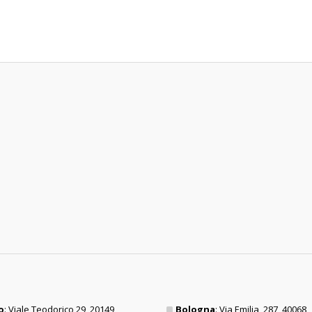
o
: Viale Teodorico 29, 20149
Bologna
: Via Emilia, 287, 40068