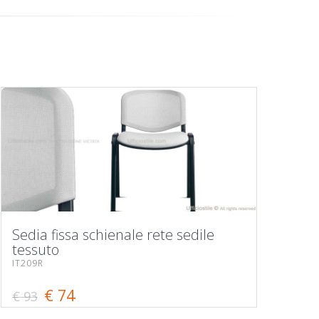
Sedia fissa schienale rete sedile
tessuto
IT209R
€ 74
€ 93