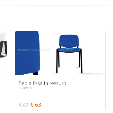
Sedia fissa in tessuto
IT209TS
€ 63
€ 87