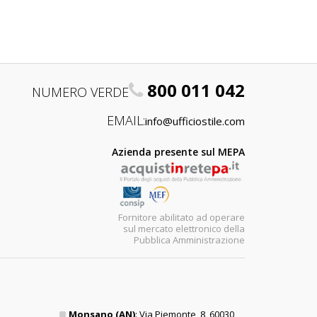
800 011 042
NUMERO VERDE
EMAIL:
info@ufficiostile.com
Azienda presente sul MEPA
Fornitore abilitato ad operare
sul mercato elettronico della
Pubblica Amministrazione
Monsano (AN)
: Via Piemonte, 8, 60030