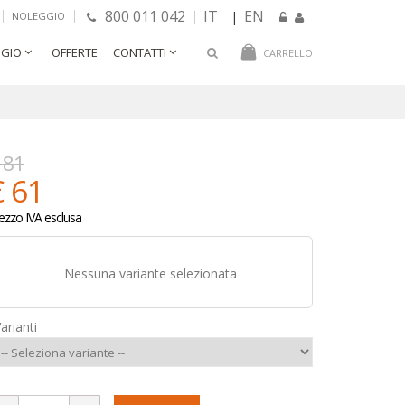
800 011 042
IT
EN
|
NOLEGGIO
GIO
OFFERTE
CONTATTI
CARRELLO
 81
€ 61
ezzo IVA esclusa
Nessuna variante selezionata
arianti