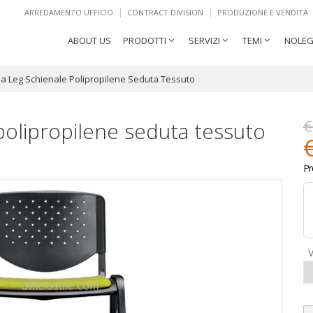
ARREDAMENTO UFFICIO
CONTRACT DIVISION
PRODUZIONE E VENDITA
ABOUT US
PRODOTTI
SERVIZI
TEMI
NOLEG
sa Leg Schienale Polipropilene Seduta Tessuto
€
 polipropilene seduta tessuto
Pr
V