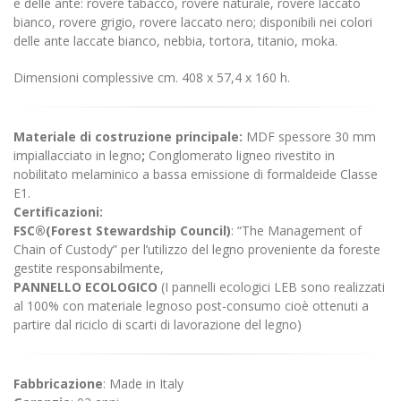
e delle ante: rovere tabacco, rovere naturale, rovere laccato
bianco, rovere grigio, rovere laccato nero; disponibili nei colori
delle ante laccate bianco, nebbia, tortora, titanio, moka.
Dimensioni complessive cm.
408 x 57,4 x 160 h.
Materiale di costruzione principale:
MDF spessore 30 mm
impiallacciato in legno
;
Conglomerato ligneo rivestito in
nobilitato melaminico a bassa emissione di formaldeide Classe
E1.
Certificazioni:
FSC®(Forest Stewardship Council)
: “The Management of
Chain of Custody” per l’utilizzo del legno proveniente da foreste
gestite responsabilmente,
PANNELLO ECOLOGICO
(I pannelli ecologici LEB sono realizzati
al 100% con materiale legnoso post-consumo cioè ottenuti a
partire dal riciclo di scarti di lavorazione del legno)
Fabbricazione
: Made in Italy