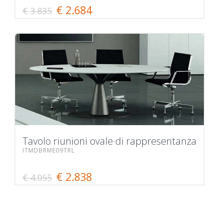
€ 2.684
€ 3.835
Tavolo riunioni ovale di rappresentanza
ITMDBRME09TRL
€ 2.838
€ 4.055