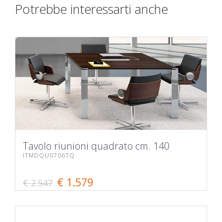
Potrebbe interessarti anche
Tavolo riunioni quadrato cm. 140
ITMDQU0706TQ
€ 1.579
€ 2.547