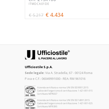
ITMDCA01DE
€ 4.434
€ 5.217
Ufficiostile S.p.A.
Sede legale:
Via A. Stradella, 67 - 00124 Roma
P.iva e C.F.: 06049991000 - REA: RM 961016
Azienda certificata a norma UNI EN ISO 9001:2015
Codice dell'organismo di certificazione: 1-421-001-015
Certificato NÂ°8557
Azienda certificata a norma UNI EN ISO 14001:2015
Codice dell'organismo di certificazione: 1-421-001-025
Certificato NÂ°6595