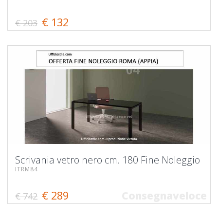
€ 132
€ 203
Scrivania vetro nero cm. 180 Fine Noleggio
ITRM84
€ 289
Consegnaveloce
€ 742