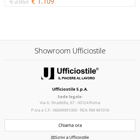
€ 1.109
€ 2.053
Showroom Ufficiostile
Ufficiostile S.p.A.
Sede legale:
Via A. Stradella, 67 - 00124 Roma
P.iva e C.F.: 06049991000 - REA: RM 961016
Chiama ora
Scrivi a Ufficiostile