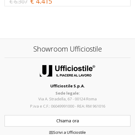
€ 4.415
€ 6.307
Showroom Ufficiostile
Ufficiostile S.p.A.
Sede legale:
Via A. Stradella, 67 - 00124 Roma
P.iva e C.F.: 06049991000 - REA: RM 961016
Chiama ora
Scrivi a Ufficiostile