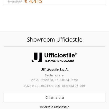
€ 4.415
€ 6.307
Showroom Ufficiostile
Ufficiostile S.p.A.
Sede legale:
Via A. Stradella, 67 - 00124 Roma
P.iva e C.F.: 06049991000 - REA: RM 961016
Chiama ora
Scrivi a Ufficiostile