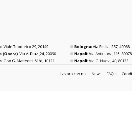
o
: Viale Teodorico 29, 20149
Bologna
: Via Emilia, 287, 40068
o (Opera)
: Via A. Diaz ,24, 20090
Napoli
: Via Antiniana,115, 80078
o
: C.so G. Matteotti, 61/d, 10121
Napoli
: Via G. Nuovi, 40, 80133
Lavora con noi
News
FAQ's
Condi