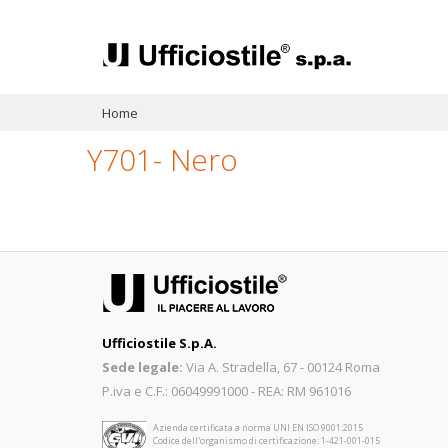
Home
Y701- Nero
Ufficiostile S.p.A.
Sede legale:
Via A. Stradella, 67 - 00124 Roma
P.iva e C.F.: 06049991000 - REA: RM 961016
Azienda certificata a norma UNI EN ISO 9001:2015
Codice dell'organismo di certificazione: 1-421-001-015