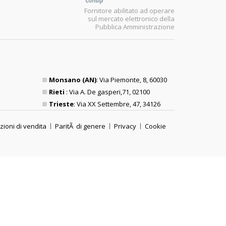
Fornitore abilitato ad operare
sul mercato elettronico della
Pubblica Amministrazione
Monsano (AN)
: Via Piemonte, 8, 60030
Rieti
: Via A. De gasperi,71, 02100
Trieste
: Via XX Settembre, 47, 34126
zioni di vendita
ParitÃ di genere
Privacy
Cookie