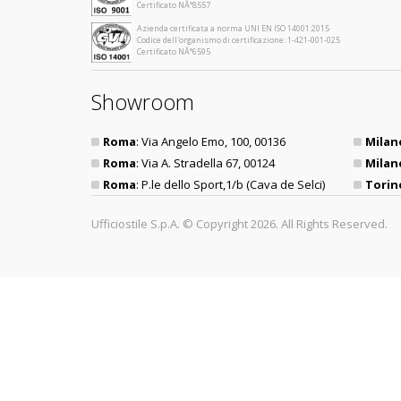
Certificato NÂ°8557
Azienda certificata a norma UNI EN ISO 14001:2015
Codice dell'organismo di certificazione: 1-421-001-025
Certificato NÂ°6595
Showroom
Roma
: Via Angelo Emo, 100, 00136
Milan
Roma
: Via A. Stradella 67, 00124
Milan
Roma
: P.le dello Sport,1/b (Cava de Selci)
Torin
Ufficiostile S.p.A. © Copyright 2026. All Rights Reserved.