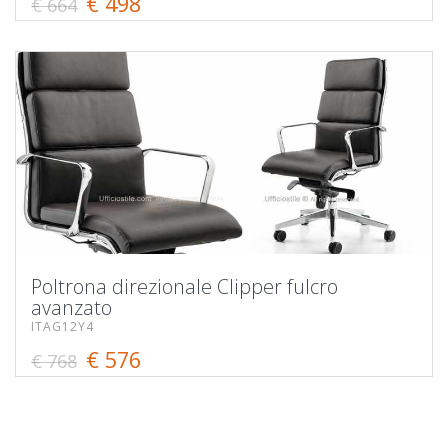
€ 498
€ 664
Poltrona direzionale Clipper fulcro
avanzato
ITAG12Y4
€ 576
€ 768