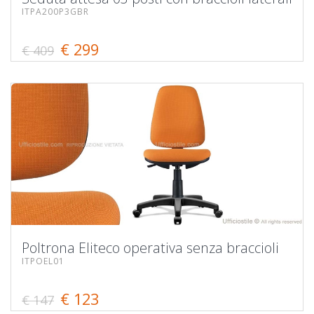
ITPA200P3GBR
€ 299
€ 409
Poltrona Eliteco operativa senza braccioli
ITPOEL01
€ 123
€ 147