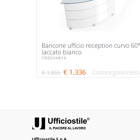
Bancone ufficio reception curvo 60
laccato bianco
ITREDVAB16
€ 1.336
Consegnavelo
€ 1.855
Ufficiostile S.p.A.