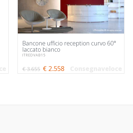
°
Bancone ufficio reception curvo 60°
laccato bianco
ITREDVAB15
€ 2.558
ce
Consegnaveloce
€ 3.655