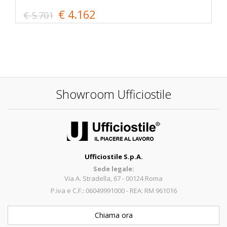
€ 4.162
€ 5.701
Showroom Ufficiostile
Ufficiostile S.p.A.
Sede legale:
Via A. Stradella, 67 - 00124 Roma
P.iva e C.F.: 06049991000 - REA: RM 961016
Chiama ora